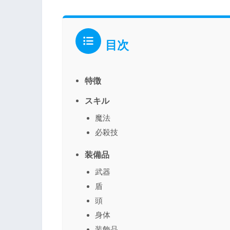
目次
特徴
スキル
魔法
必殺技
装備品
武器
盾
頭
身体
装飾品