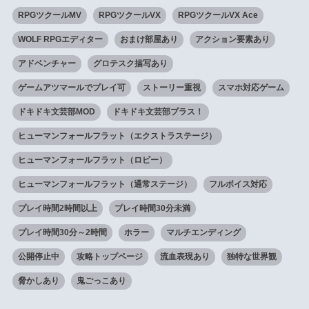
RPGツクールMV
RPGツクールVX
RPGツクールVX Ace
WOLF RPGエディター
おまけ部屋あり
アクション要素あり
アドベンチャー
グロテスク描写あり
ゲームアツマールでプレイ可
ストーリー重視
スマホ対応ゲーム
ドキドキ文芸部MOD
ドキドキ文芸部プラス！
ヒューマンフォールフラット（エクストラステージ）
ヒューマンフォールフラット（ロビー）
ヒューマンフォールフラット（通常ステージ）
フルボイス対応
プレイ時間2時間以上
プレイ時間30分未満
プレイ時間30分～2時間
ホラー
マルチエンディング
公開停止中
攻略トップページ
流血表現あり
独特な世界観
脅かしあり
鬼ごっこあり