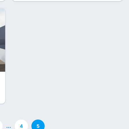
…
4
5