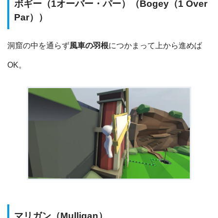
ボギー（1オーバー・パー）（Bogey（1 Over
Par））
洞窟の中を通らず
風車の羽根
につかまって上から進めば
OK。
マリガン（Mulligan）